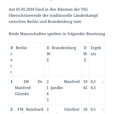
Am 05.05.2018 fand in den Räumen der TSG
Oberschöneweide der traditionelle Länderkampf
zwischen Berlin und Brandenburg statt.
Beide Mannschaften spielten in folgender Besetzung
B
Berlin
D
Brandenburg
D
Ergeb
r
W
W
nis
e
Z
Z
t
t
1
IM Dr.
2
Manfred
19
0,5 :
Manfred
1
Jandke
62
0,5
Glienke
6
5
2
FM Reinhard
2
Günther
20
0,5 :