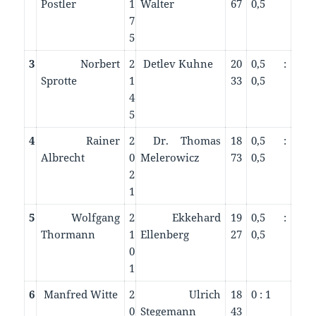
Postler
1
Walter
67
0,5
7
5
3
Norbert
2
Detlev Kuhne
20
0,5 :
Sprotte
1
33
0,5
4
5
4
Rainer
2
Dr. Thomas
18
0,5 :
Albrecht
0
Melerowicz
73
0,5
2
1
5
Wolfgang
2
Ekkehard
19
0,5 :
Thormann
1
Ellenberg
27
0,5
0
1
6
Manfred Witte
2
Ulrich
18
0 : 1
0
Stegemann
43